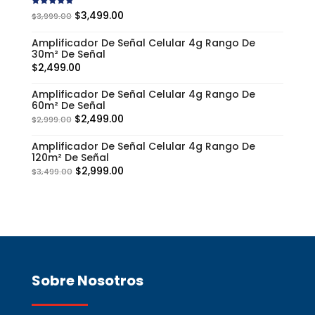
Rated
5.00
$
3,499.00
$
3,999.00
out of 5
Amplificador De Señal Celular 4g Rango De
30m² De Señal
$
2,499.00
Amplificador De Señal Celular 4g Rango De
60m² De Señal
$
2,499.00
$
2,999.00
Amplificador De Señal Celular 4g Rango De
120m² De Señal
$
2,999.00
$
3,499.00
Sobre Nosotros