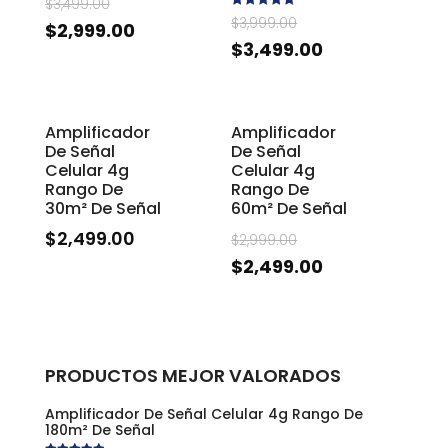
$
3,499.00
Rated
$
3,999.00
$
2,999.00
5.00
out of 5
$
3,499.00
Amplificador
Amplificador
De Señal
De Señal
Celular 4g
Celular 4g
Rango De
Rango De
30m² De Señal
60m² De Señal
$
2,499.00
$
2,999.00
$
2,499.00
PRODUCTOS MEJOR VALORADOS
Amplificador De Señal Celular 4g Rango De
180m² De Señal